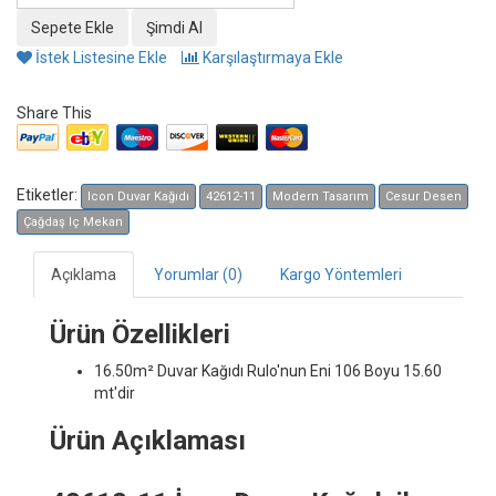
İstek Listesine Ekle
Karşılaştırmaya Ekle
Share This
Etiketler:
Icon Duvar Kağıdı
42612-11
Modern Tasarım
Cesur Desen
Çağdaş Iç Mekan
Açıklama
Yorumlar (0)
Kargo Yöntemleri
Ürün Özellikleri
16.50m² Duvar Kağıdı
Rulo'nun Eni 106 Boyu 15.60
mt'dir
Ürün Açıklaması