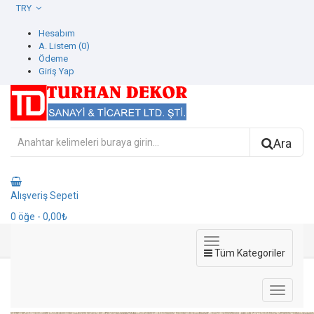
TRY
Hesabım
A. Listem (0)
Ödeme
Giriş Yap
Ara
Alışveriş Sepeti
0
öğe
- 0,00₺
Tüm Kategoriler
42612-11 İcon Duvar Kağıdı
42612-11 İcon Duvar Kağıdı