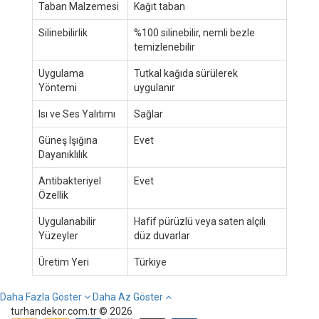
Taban Malzemesi
Kağıt taban
Silinebilirlik
%100 silinebilir, nemli bezle
temizlenebilir
Uygulama
Tutkal kağıda sürülerek
Yöntemi
uygulanır
Isı ve Ses Yalıtımı
Sağlar
Güneş Işığına
Evet
Dayanıklılık
Antibakteriyel
Evet
Özellik
Uygulanabilir
Hafif pürüzlü veya saten alçılı
Yüzeyler
düz duvarlar
Üretim Yeri
Türkiye
Daha Fazla Göster
Daha Az Göster
turhandekor.com.tr © 2026