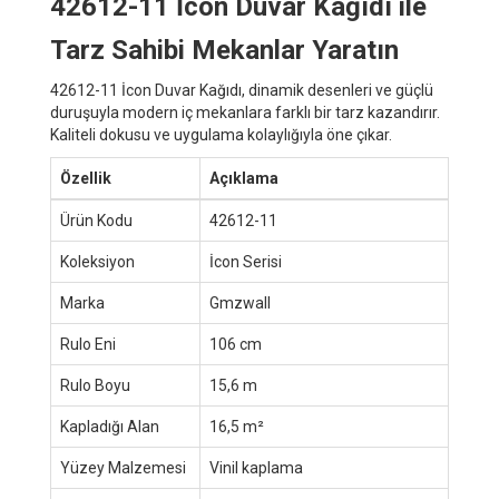
42612-11 İcon Duvar Kağıdı ile
Tarz Sahibi Mekanlar Yaratın
42612-11 İcon Duvar Kağıdı, dinamik desenleri ve güçlü
duruşuyla modern iç mekanlara farklı bir tarz kazandırır.
Kaliteli dokusu ve uygulama kolaylığıyla öne çıkar.
Özellik
Açıklama
Ürün Kodu
42612-11
Koleksiyon
İcon Serisi
Marka
Gmzwall
Rulo Eni
106 cm
Rulo Boyu
15,6 m
Kapladığı Alan
16,5 m²
Yüzey Malzemesi
Vinil kaplama