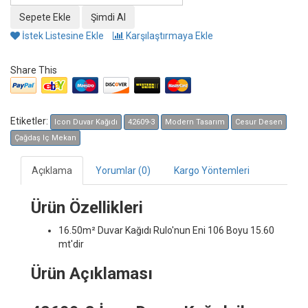
İstek Listesine Ekle
Karşılaştırmaya Ekle
Share This
Etiketler:
Icon Duvar Kağıdı
42609-3
Modern Tasarım
Cesur Desen
Çağdaş Iç Mekan
Açıklama
Yorumlar (0)
Kargo Yöntemleri
Ürün Özellikleri
16.50m² Duvar Kağıdı
Rulo'nun Eni 106 Boyu 15.60
mt'dir
Ürün Açıklaması