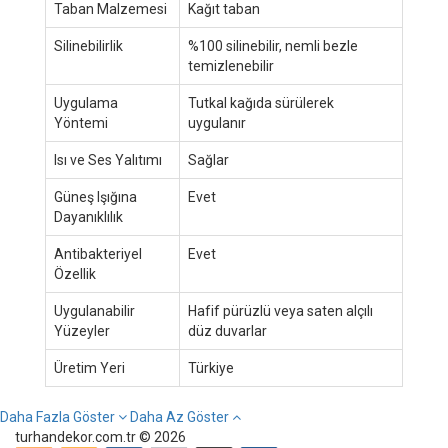
Taban Malzemesi
Kağıt taban
Silinebilirlik
%100 silinebilir, nemli bezle
temizlenebilir
Uygulama
Tutkal kağıda sürülerek
Yöntemi
uygulanır
Isı ve Ses Yalıtımı
Sağlar
Güneş Işığına
Evet
Dayanıklılık
Antibakteriyel
Evet
Özellik
Uygulanabilir
Hafif pürüzlü veya saten alçılı
Yüzeyler
düz duvarlar
Üretim Yeri
Türkiye
Daha Fazla Göster
Daha Az Göster
turhandekor.com.tr © 2026