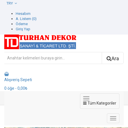
TRY
Hesabım
A. Listem (0)
Ödeme
Giriş Yap
Ara
Alışveriş Sepeti
0
öğe
- 0,00₺
Tüm Kategoriler
42609-3 İcon Duvar Kağıdı
42609-3 İcon Duvar Kağıdı