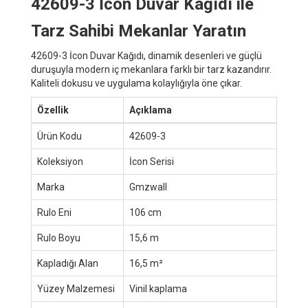
42609-3 İcon Duvar Kağıdı ile
Tarz Sahibi Mekanlar Yaratın
42609-3 İcon Duvar Kağıdı, dinamik desenleri ve güçlü
duruşuyla modern iç mekanlara farklı bir tarz kazandırır.
Kaliteli dokusu ve uygulama kolaylığıyla öne çıkar.
Özellik
Açıklama
Ürün Kodu
42609-3
Koleksiyon
İcon Serisi
Marka
Gmzwall
Rulo Eni
106 cm
Rulo Boyu
15,6 m
Kapladığı Alan
16,5 m²
Yüzey Malzemesi
Vinil kaplama