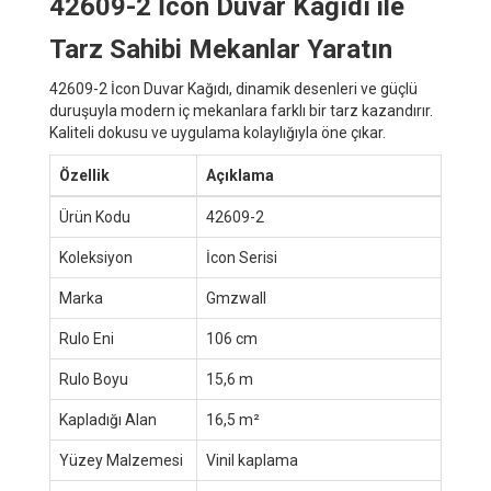
42609-2 İcon Duvar Kağıdı ile
Tarz Sahibi Mekanlar Yaratın
42609-2 İcon Duvar Kağıdı, dinamik desenleri ve güçlü
duruşuyla modern iç mekanlara farklı bir tarz kazandırır.
Kaliteli dokusu ve uygulama kolaylığıyla öne çıkar.
Özellik
Açıklama
Ürün Kodu
42609-2
Koleksiyon
İcon Serisi
Marka
Gmzwall
Rulo Eni
106 cm
Rulo Boyu
15,6 m
Kapladığı Alan
16,5 m²
Yüzey Malzemesi
Vinil kaplama