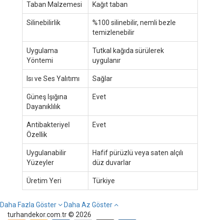
Taban Malzemesi
Kağıt taban
Silinebilirlik
%100 silinebilir, nemli bezle
temizlenebilir
Uygulama
Tutkal kağıda sürülerek
Yöntemi
uygulanır
Isı ve Ses Yalıtımı
Sağlar
Güneş Işığına
Evet
Dayanıklılık
Antibakteriyel
Evet
Özellik
Uygulanabilir
Hafif pürüzlü veya saten alçılı
Yüzeyler
düz duvarlar
Üretim Yeri
Türkiye
Daha Fazla Göster
Daha Az Göster
turhandekor.com.tr © 2026