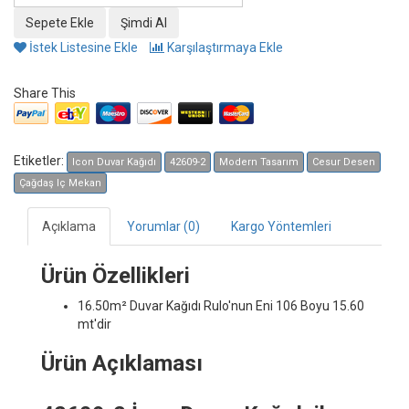
İstek Listesine Ekle
Karşılaştırmaya Ekle
Share This
Etiketler:
Icon Duvar Kağıdı
42609-2
Modern Tasarım
Cesur Desen
Çağdaş Iç Mekan
Açıklama
Yorumlar (0)
Kargo Yöntemleri
Ürün Özellikleri
16.50m² Duvar Kağıdı
Rulo'nun Eni 106 Boyu 15.60
mt'dir
Ürün Açıklaması