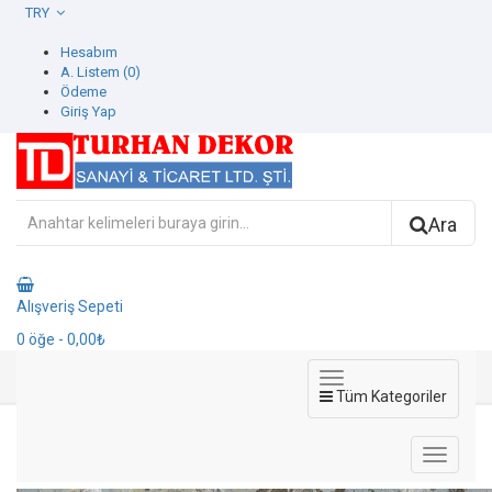
TRY
Hesabım
A. Listem (0)
Ödeme
Giriş Yap
Ara
Alışveriş Sepeti
0
öğe
- 0,00₺
Tüm Kategoriler
42609-2 İcon Duvar Kağıdı
42609-2 İcon Duvar Kağıdı