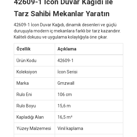
42609-1 İcon Duvar Kağıdı ile
Tarz Sahibi Mekanlar Yaratın
42609-1 İcon Duvar Kağıdı, dinamik desenleri ve güçlü
duruşuyla modern iç mekanlara farklı bir tarz kazandırır.
Kaliteli dokusu ve uygulama kolaylığıyla öne çıkar.
Özellik
Açıklama
Ürün Kodu
42609-1
Koleksiyon
İcon Serisi
Marka
Gmzwall
Rulo Eni
106 cm
Rulo Boyu
15,6 m
Kapladığı Alan
16,5 m²
Yüzey Malzemesi
Vinil kaplama