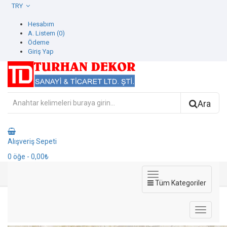
TRY
Hesabım
A. Listem (0)
Ödeme
Giriş Yap
Ara
Alışveriş Sepeti
0
öğe
- 0,00₺
Tüm Kategoriler
42609-1 İcon Duvar Kağıdı
42609-1 İcon Duvar Kağıdı