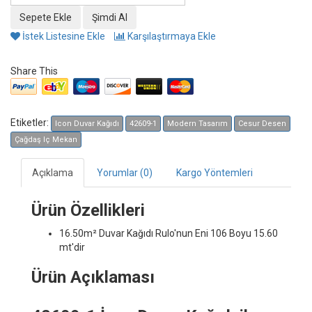
İstek Listesine Ekle
Karşılaştırmaya Ekle
Share This
Etiketler:
Icon Duvar Kağıdı
42609-1
Modern Tasarım
Cesur Desen
Çağdaş Iç Mekan
Açıklama
Yorumlar (0)
Kargo Yöntemleri
Ürün Özellikleri
16.50m² Duvar Kağıdı
Rulo'nun Eni 106 Boyu 15.60
mt'dir
Ürün Açıklaması