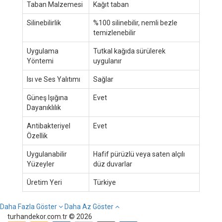
Taban Malzemesi
Kağıt taban
Silinebilirlik
%100 silinebilir, nemli bezle
temizlenebilir
Uygulama
Tutkal kağıda sürülerek
Yöntemi
uygulanır
Isı ve Ses Yalıtımı
Sağlar
Güneş Işığına
Evet
Dayanıklılık
Antibakteriyel
Evet
Özellik
Uygulanabilir
Hafif pürüzlü veya saten alçılı
Yüzeyler
düz duvarlar
Üretim Yeri
Türkiye
Daha Fazla Göster
Daha Az Göster
turhandekor.com.tr © 2026