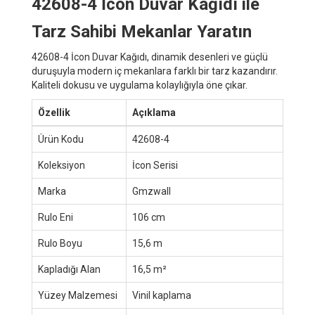
42608-4 İcon Duvar Kağıdı ile
Tarz Sahibi Mekanlar Yaratın
42608-4 İcon Duvar Kağıdı, dinamik desenleri ve güçlü
duruşuyla modern iç mekanlara farklı bir tarz kazandırır.
Kaliteli dokusu ve uygulama kolaylığıyla öne çıkar.
Özellik
Açıklama
Ürün Kodu
42608-4
Koleksiyon
İcon Serisi
Marka
Gmzwall
Rulo Eni
106 cm
Rulo Boyu
15,6 m
Kapladığı Alan
16,5 m²
Yüzey Malzemesi
Vinil kaplama