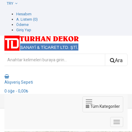
TRY
Hesabım
A. Listem (0)
Ödeme
Giriş Yap
Ara
Alışveriş Sepeti
0
öğe
- 0,00₺
Tüm Kategoriler
42608-4 İcon Duvar Kağıdı
42608-4 İcon Duvar Kağıdı