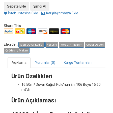
İstek Listesine Ekle
Karşılaştırmaya Ekle
Share This
Etiketler:
Icon Duvar Kağıdı
42608-4
Modern Tasarım
Cesur Desen
Çağdaş Iç Mekan
Açıklama
Yorumlar (0)
Kargo Yöntemleri
Ürün Özellikleri
16.50m² Duvar Kağıdı
Rulo'nun Eni 106 Boyu 15.60
mt'dir
Ürün Açıklaması