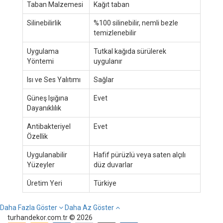
Taban Malzemesi
Kağıt taban
Silinebilirlik
%100 silinebilir, nemli bezle
temizlenebilir
Uygulama
Tutkal kağıda sürülerek
Yöntemi
uygulanır
Isı ve Ses Yalıtımı
Sağlar
Güneş Işığına
Evet
Dayanıklılık
Antibakteriyel
Evet
Özellik
Uygulanabilir
Hafif pürüzlü veya saten alçılı
Yüzeyler
düz duvarlar
Üretim Yeri
Türkiye
Daha Fazla Göster
Daha Az Göster
turhandekor.com.tr © 2026