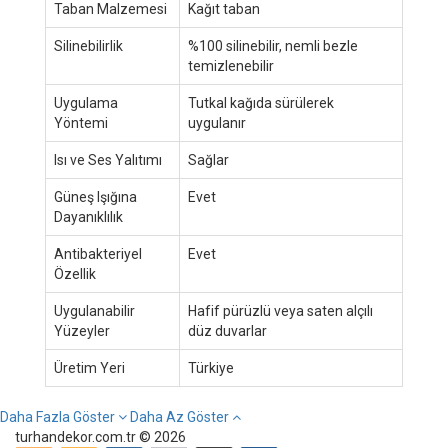
Taban Malzemesi
Kağıt taban
Silinebilirlik
%100 silinebilir, nemli bezle
temizlenebilir
Uygulama
Tutkal kağıda sürülerek
Yöntemi
uygulanır
Isı ve Ses Yalıtımı
Sağlar
Güneş Işığına
Evet
Dayanıklılık
Antibakteriyel
Evet
Özellik
Uygulanabilir
Hafif pürüzlü veya saten alçılı
Yüzeyler
düz duvarlar
Üretim Yeri
Türkiye
Daha Fazla Göster
Daha Az Göster
turhandekor.com.tr © 2026