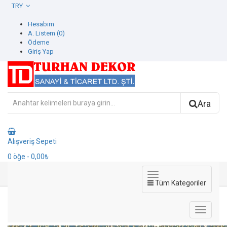
TRY
Hesabım
A. Listem (0)
Ödeme
Giriş Yap
Ara
Alışveriş Sepeti
0
öğe
- 0,00₺
Tüm Kategoriler
42607-2 İcon Duvar Kağıdı
42607-2 İcon Duvar Kağıdı