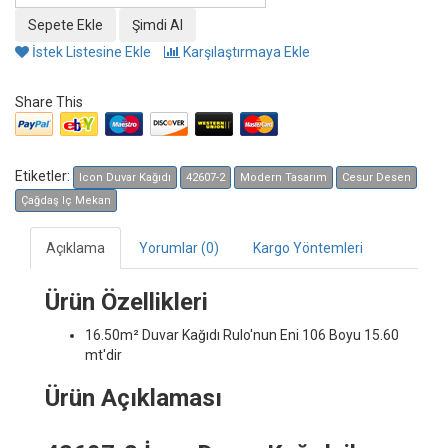
İstek Listesine Ekle
Karşılaştırmaya Ekle
Share This
Etiketler:
Icon Duvar Kağıdı
42607-2
Modern Tasarım
Cesur Desen
Çağdaş Iç Mekan
Açıklama
Yorumlar (0)
Kargo Yöntemleri
Ürün Özellikleri
16.50m² Duvar Kağıdı
Rulo'nun Eni 106 Boyu 15.60
mt'dir
Ürün Açıklaması