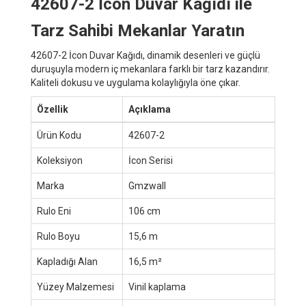
42607-2 İcon Duvar Kağıdı ile
Tarz Sahibi Mekanlar Yaratın
42607-2 İcon Duvar Kağıdı, dinamik desenleri ve güçlü
duruşuyla modern iç mekanlara farklı bir tarz kazandırır.
Kaliteli dokusu ve uygulama kolaylığıyla öne çıkar.
Özellik
Açıklama
Ürün Kodu
42607-2
Koleksiyon
İcon Serisi
Marka
Gmzwall
Rulo Eni
106 cm
Rulo Boyu
15,6 m
Kapladığı Alan
16,5 m²
Yüzey Malzemesi
Vinil kaplama