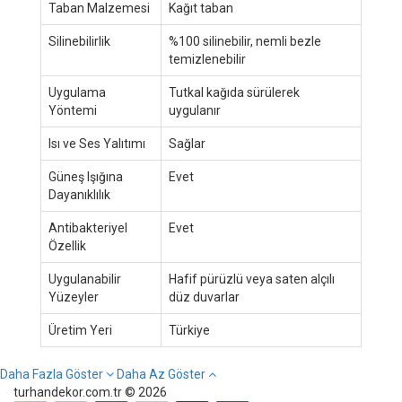
Taban Malzemesi
Kağıt taban
Silinebilirlik
%100 silinebilir, nemli bezle
temizlenebilir
Uygulama
Tutkal kağıda sürülerek
Yöntemi
uygulanır
Isı ve Ses Yalıtımı
Sağlar
Güneş Işığına
Evet
Dayanıklılık
Antibakteriyel
Evet
Özellik
Uygulanabilir
Hafif pürüzlü veya saten alçılı
Yüzeyler
düz duvarlar
Üretim Yeri
Türkiye
Daha Fazla Göster
Daha Az Göster
turhandekor.com.tr © 2026