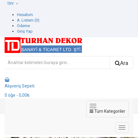
TRY
Hesabım
A. Listem (0)
Ödeme
Giriş Yap
Ara
Alışveriş Sepeti
0
öğe
- 0,00₺
Tüm Kategoriler
42605-5 İcon Duvar Kağıdı
42605-5 İcon Duvar Kağıdı