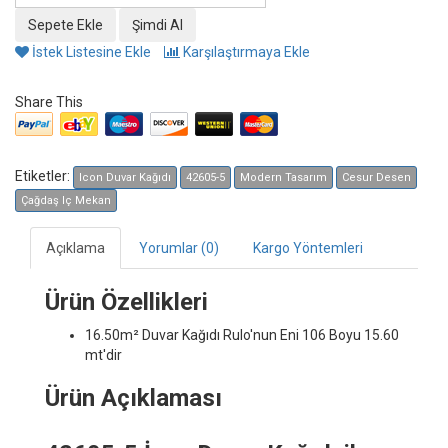
İstek Listesine Ekle
Karşılaştırmaya Ekle
Share This
Etiketler:
Icon Duvar Kağıdı
42605-5
Modern Tasarım
Cesur Desen
Çağdaş Iç Mekan
Açıklama
Yorumlar (0)
Kargo Yöntemleri
Ürün Özellikleri
16.50m² Duvar Kağıdı
Rulo'nun Eni 106 Boyu 15.60
mt'dir
Ürün Açıklaması