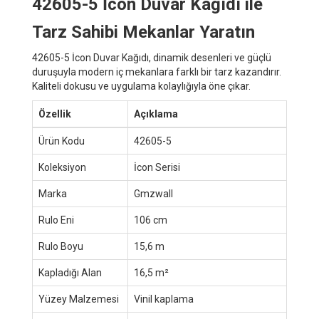
42605-5 İcon Duvar Kağıdı ile
Tarz Sahibi Mekanlar Yaratın
42605-5 İcon Duvar Kağıdı, dinamik desenleri ve güçlü
duruşuyla modern iç mekanlara farklı bir tarz kazandırır.
Kaliteli dokusu ve uygulama kolaylığıyla öne çıkar.
Özellik
Açıklama
Ürün Kodu
42605-5
Koleksiyon
İcon Serisi
Marka
Gmzwall
Rulo Eni
106 cm
Rulo Boyu
15,6 m
Kapladığı Alan
16,5 m²
Yüzey Malzemesi
Vinil kaplama