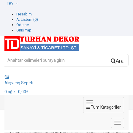
TRY
Hesabım
A. Listem (0)
Ödeme
Giriş Yap
Ara
Alışveriş Sepeti
0
öğe
- 0,00₺
Tüm Kategoriler
42404-2 Art Elegance Duvar Kağıdı
42404-2 Art Elegance Duvar Kağıdı