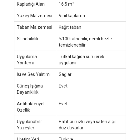
Kapladığı Alan
16,5 m²
Yüzey Malzemesi
Vinil kaplama
Taban Malzemesi
Kağıt taban
Silinebilirlik
%100 silinebilir, nemli bezle
temizlenebilir
Uygulama
Tutkal kağıda sürülerek
Yöntemi
uygulanır
Isı ve Ses Yalıtımı
Sağlar
Güneş Işığına
Evet
Dayanıklılık
Antibakteriyel
Evet
Özellik
Uygulanabilir
Hafif pürüzlü veya saten alçılı
Yüzeyler
düz duvarlar
Üretim Yeri
Türkiye