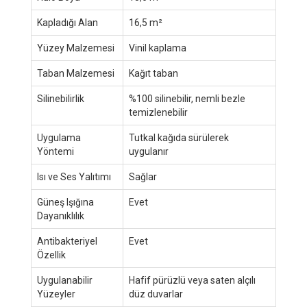
Kapladığı Alan
16,5 m²
Yüzey Malzemesi
Vinil kaplama
Taban Malzemesi
Kağıt taban
Silinebilirlik
%100 silinebilir, nemli bezle
temizlenebilir
Uygulama
Tutkal kağıda sürülerek
Yöntemi
uygulanır
Isı ve Ses Yalıtımı
Sağlar
Güneş Işığına
Evet
Dayanıklılık
Antibakteriyel
Evet
Özellik
Uygulanabilir
Hafif pürüzlü veya saten alçılı
Yüzeyler
düz duvarlar