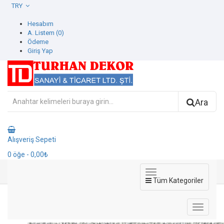
TRY
Hesabım
A. Listem (0)
Ödeme
Giriş Yap
Ara
Alışveriş Sepeti
0
öğe
- 0,00₺
Tüm Kategoriler
4223-4 Motto Duvar Kağıdı
4223-4 Motto Duvar Kağıdı