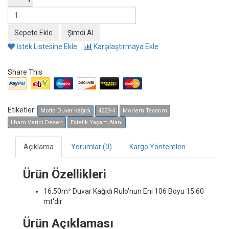
İstek Listesine Ekle
Karşılaştırmaya Ekle
Share This
Etiketler:
Motto Duvar Kağıdı
4223-4
Modern Tasarım
Ilham Verici Desen
Estetik Yaşam Alanı
Açıklama
Yorumlar (0)
Kargo Yöntemleri
Ürün Özellikleri
16.50m² Duvar Kağıdı
Rulo'nun Eni 106 Boyu 15.60
mt'dir
Ürün Açıklaması