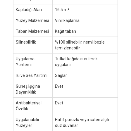
Kapladığı Alan
16,5 m²
Yüzey Malzemesi
Vinil kaplama
Taban Malzemesi
Kağıt taban
Silinebilirlik
%100 silinebilir, nemli bezle
temizlenebilir
Uygulama
Tutkal kağıda sürülerek
Yöntemi
uygulanır
Isı ve Ses Yalıtımı
Sağlar
Güneş Işığına
Evet
Dayanıklılık
Antibakteriyel
Evet
Özellik
Uygulanabilir
Hafif pürüzlü veya saten alçılı
Yüzeyler
düz duvarlar