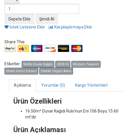
İstek Listesine Ekle
Karşılaştırmaya Ekle
Share This
Etiketler:
Motto Duvar Kağıdı
4223-10
Modern Tasarım
Ilham Verici Desen
Estetik Yaşam Alanı
Açıklama
Yorumlar (0)
Kargo Yöntemleri
Ürün Özellikleri
16.50m² Duvar Kağıdı
Rulo'nun Eni 106 Boyu 15.60
mt'dir
Ürün Açıklaması