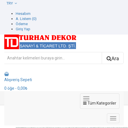
TRY
Hesabım
A. Listem (0)
Ödeme
Giriş Yap
Ara
Alışveriş Sepeti
0
öğe
- 0,00₺
Tüm Kategoriler
4223-10 Motto Duvar Kağıdı
4223-10 Motto Duvar Kağıdı