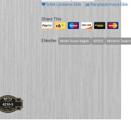
İstek Listesine Ekle
Karşılaştırmaya Ekle
Share This
Etiketler:
Motto Duvar Kağıdı
4210-5
Modern Tasarı