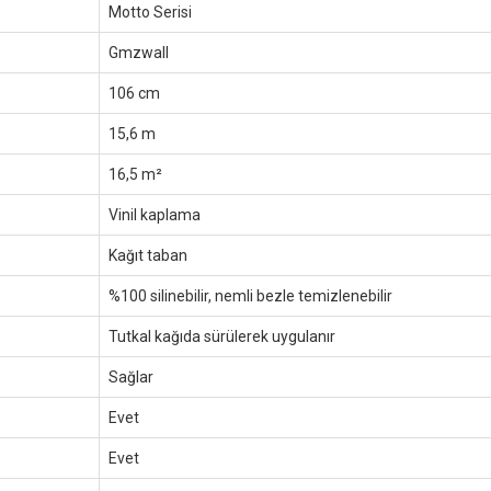
Motto Serisi
Gmzwall
106 cm
15,6 m
16,5 m²
Vinil kaplama
Kağıt taban
%100 silinebilir, nemli bezle temizlenebilir
Tutkal kağıda sürülerek uygulanır
Sağlar
Evet
Evet