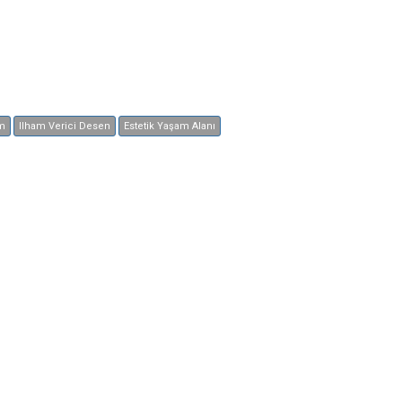
m
Ilham Verici Desen
Estetik Yaşam Alanı