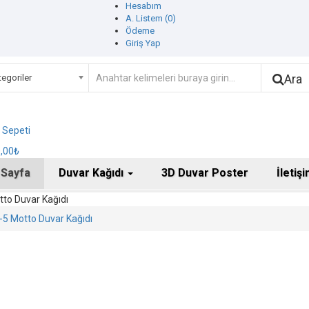
Hesabım
A. Listem (0)
Ödeme
Giriş Yap
Ara
egoriler
ş Sepeti
0,00₺
 Sayfa
Duvar Kağıdı
3D Duvar Poster
İletiş
to Duvar Kağıdı
5 Motto Duvar Kağıdı