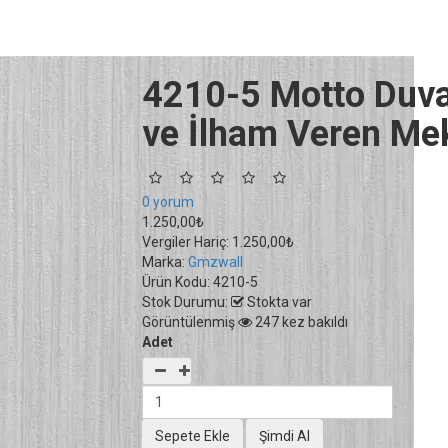
4210-5 Motto Duvar
ve İlham Veren Mek
0 yorum
1.250,00₺
Vergiler Hariç:
1.250,00₺
Marka:
Gmzwall
Ürün Kodu:
4210-5
Stok Durumu:
Stokta var
Görüntülenmiş
247 kez bakıldı
Adet