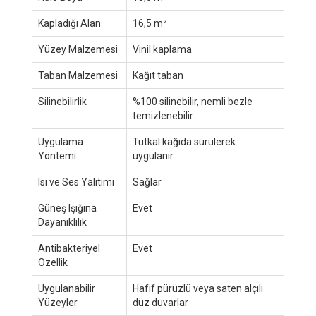
Kapladığı Alan
16,5 m²
Yüzey Malzemesi
Vinil kaplama
Taban Malzemesi
Kağıt taban
Silinebilirlik
%100 silinebilir, nemli bezle
temizlenebilir
Uygulama
Tutkal kağıda sürülerek
Yöntemi
uygulanır
Isı ve Ses Yalıtımı
Sağlar
Güneş Işığına
Evet
Dayanıklılık
Antibakteriyel
Evet
Özellik
Uygulanabilir
Hafif pürüzlü veya saten alçılı
Yüzeyler
düz duvarlar