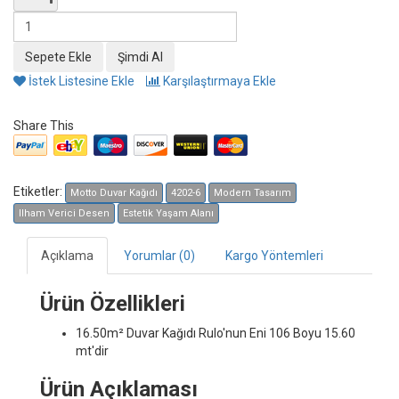
İstek Listesine Ekle
Karşılaştırmaya Ekle
Share This
Etiketler:
Motto Duvar Kağıdı
4202-6
Modern Tasarım
Ilham Verici Desen
Estetik Yaşam Alanı
Açıklama
Yorumlar (0)
Kargo Yöntemleri
Ürün Özellikleri
16.50m² Duvar Kağıdı
Rulo'nun Eni 106 Boyu 15.60
mt'dir
Ürün Açıklaması