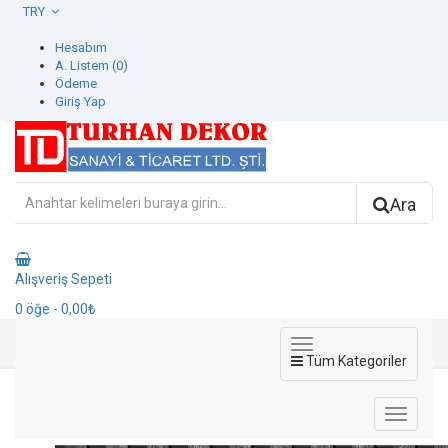
TRY
Hesabım
A. Listem (0)
Ödeme
Giriş Yap
Ara
Alışveriş Sepeti
0
öğe
- 0,00₺
Tüm Kategoriler
4202-6 Motto Duvar Kağıdı
4202-6 Motto Duvar Kağıdı