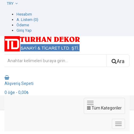
TRY
Hesabım
A. Listem (0)
Ödeme
Giriş Yap
Ara
Alışveriş Sepeti
0
öğe
- 0,00₺
Tüm Kategoriler
382456-3 Selection Vol3 Duvar Kağıdı
382456-3 Selection Vol3 Duvar Kağıdı