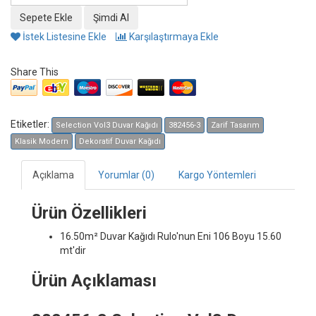
İstek Listesine Ekle
Karşılaştırmaya Ekle
Share This
Etiketler:
Selection Vol3 Duvar Kağıdı
382456-3
Zarif Tasarım
Klasik Modern
Dekoratif Duvar Kağıdı
Açıklama
Yorumlar (0)
Kargo Yöntemleri
Ürün Özellikleri
16.50m² Duvar Kağıdı
Rulo'nun Eni 106 Boyu 15.60
mt'dir
Ürün Açıklaması