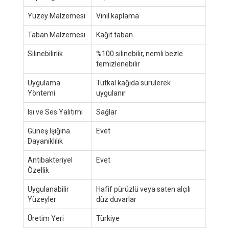
Yüzey Malzemesi
Vinil kaplama
Taban Malzemesi
Kağıt taban
Silinebilirlik
%100 silinebilir, nemli bezle
temizlenebilir
Uygulama
Tutkal kağıda sürülerek
Yöntemi
uygulanır
Isı ve Ses Yalıtımı
Sağlar
Güneş Işığına
Evet
Dayanıklılık
Antibakteriyel
Evet
Özellik
Uygulanabilir
Hafif pürüzlü veya saten alçılı
Yüzeyler
düz duvarlar
Üretim Yeri
Türkiye