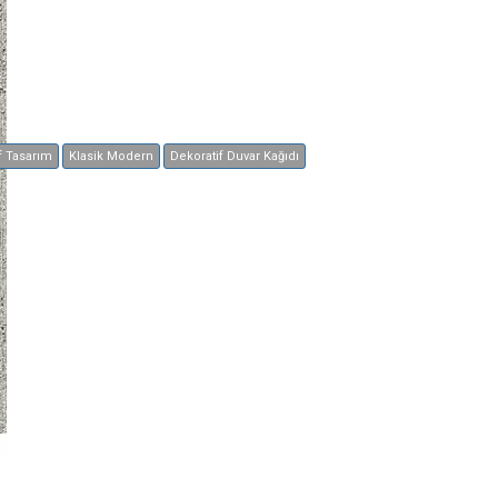
f Tasarım
Klasik Modern
Dekoratif Duvar Kağıdı