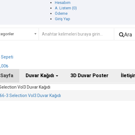
Hesabım
A. Listem (0)
Ödeme
Giriş Yap
Ara
egoriler
ş Sepeti
0,00₺
 Sayfa
Duvar Kağıdı
3D Duvar Poster
İletiş
election Vol3 Duvar Kağıdı
6-3 Selection Vol3 Duvar Kağıdı