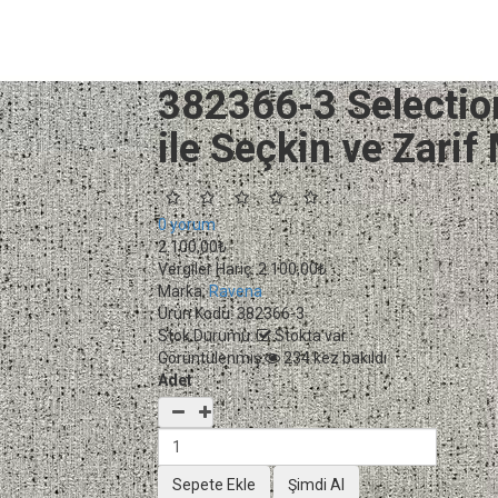
382366-3 Selection
ile Seçkin ve Zari
0 yorum
2.100,00₺
Vergiler Hariç:
2.100,00₺
Marka:
Ravena
Ürün Kodu:
382366-3
Stok Durumu:
Stokta var
Görüntülenmiş
234 kez bakıldı
Adet