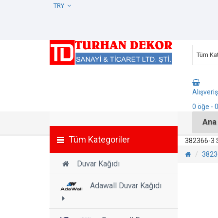
TRY
Tüm Kat
Alışveri
0
öğe
- 
Ana
Tüm Kategoriler
382366-3 S
38236
Duvar Kağıdı
Adawall Duvar Kağıdı