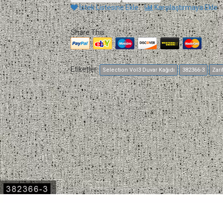
İstek Listesine Ekle
Karşılaştırmaya Ekle
Share This
Etiketler:
Selection Vol3 Duvar Kağıdı
382366-3
Zari