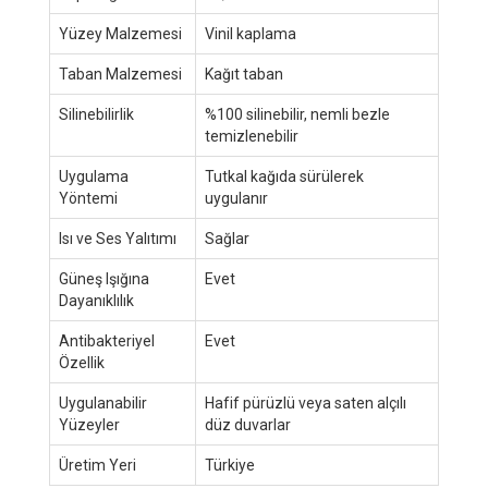
Yüzey Malzemesi
Vinil kaplama
Taban Malzemesi
Kağıt taban
Silinebilirlik
%100 silinebilir, nemli bezle
temizlenebilir
Uygulama
Tutkal kağıda sürülerek
Yöntemi
uygulanır
Isı ve Ses Yalıtımı
Sağlar
Güneş Işığına
Evet
Dayanıklılık
Antibakteriyel
Evet
Özellik
Uygulanabilir
Hafif pürüzlü veya saten alçılı
Yüzeyler
düz duvarlar
Üretim Yeri
Türkiye