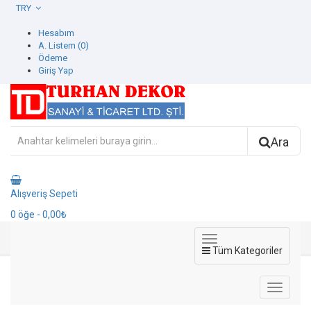
TRY
Hesabım
A. Listem (0)
Ödeme
Giriş Yap
Ara
Alışveriş Sepeti
0
öğe
- 0,00₺
Tüm Kategoriler
382366-2 Selection Vol3 Duvar Kağıdı
382366-2 Selection Vol3 Duvar Kağıdı