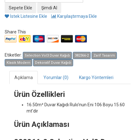
İstek Listesine Ekle
Karşılaştırmaya Ekle
Share This
Etiketler:
Selection Vol3 Duvar Kağıdı
382366-2
Zarif Tasarım
Klasik Modern
Dekoratif Duvar Kağıdı
Açıklama
Yorumlar (0)
Kargo Yöntemleri
Ürün Özellikleri
16.50m² Duvar Kağıdı
Rulo'nun Eni 106 Boyu 15.60
mt'dir
Ürün Açıklaması