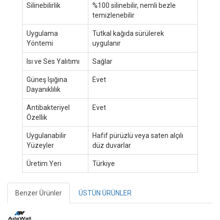
Silinebilirlik
%100 silinebilir, nemli bezle
temizlenebilir
Uygulama
Tutkal kağıda sürülerek
Yöntemi
uygulanır
Isı ve Ses Yalıtımı
Sağlar
Güneş Işığına
Evet
Dayanıklılık
Antibakteriyel
Evet
Özellik
Uygulanabilir
Hafif pürüzlü veya saten alçılı
Yüzeyler
düz duvarlar
Üretim Yeri
Türkiye
Benzer Ürünler
ÜSTÜN ÜRÜNLER