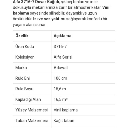
Alfa 3716-7 Duvar Kağıdı
, şık bej tonları ve ince
dokusuyla mekanlarınıza zarif bir atmosfer katar.
Vinil
kaplama
sayesinde silinebilir, dayanıklı ve uzun
ömürlüdür.
Isı ve ses yalıtımı
sağlayarak konforlu bir
yaşam alanı sunar.
Özellik
Açıklama
Ürün Kodu
3716-7
Koleksiyon
Alfa Serisi
Marka
Adawall
Rulo Eni
106 cm
Rulo Boyu
15,6 m
Kapladığı Alan
16,5 m²
Yüzey Malzemesi
Vinil kaplama
Taban Malzemesi
Kağıt taban