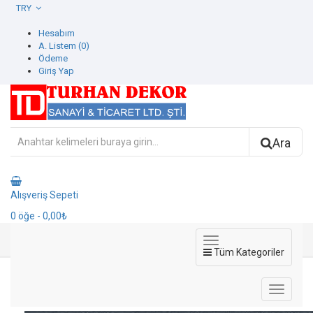
TRY
Hesabım
A. Listem (0)
Ödeme
Giriş Yap
Ara
Alışveriş Sepeti
0
öğe
- 0,00₺
Tüm Kategoriler
3716-7 Alfa Duvar Kağıdı
3716-7 Alfa Duvar Kağıdı