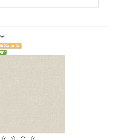
k Satanlar
En Çok Satanlar
0m²
16.50m²