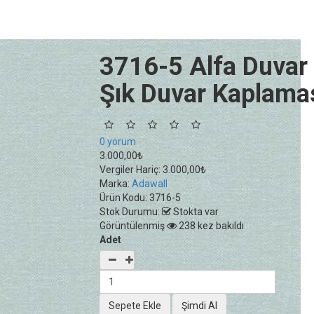
3716-5 Alfa Duvar 
Şık Duvar Kaplama
0 yorum
3.000,00₺
Vergiler Hariç:
3.000,00₺
Marka:
Adawall
Ürün Kodu:
3716-5
Stok Durumu:
Stokta var
Görüntülenmiş
238 kez bakıldı
Adet