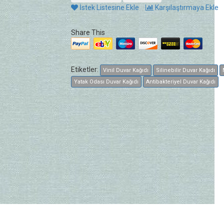
İstek Listesine Ekle
Karşılaştırmaya Ekle
Share This
Etiketler:
Vinil Duvar Kağıdı
Silinebilir Duvar Kağıdı
Yatak Odası Duvar Kağıdı
Antibakteriyel Duvar Kağıdı