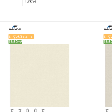
Türkiye
En Çok Satanlar
En Ço
16.50m²
16.5