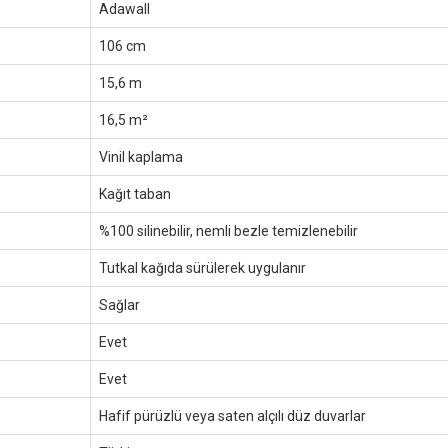
Adawall
106 cm
15,6 m
16,5 m²
Vinil kaplama
Kağıt taban
%100 silinebilir, nemli bezle temizlenebilir
Tutkal kağıda sürülerek uygulanır
Sağlar
Evet
Evet
Hafif pürüzlü veya saten alçılı düz duvarlar