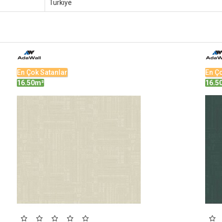
Türkiye
En Çok Satanlar
En Ço
16.50m²
16.5