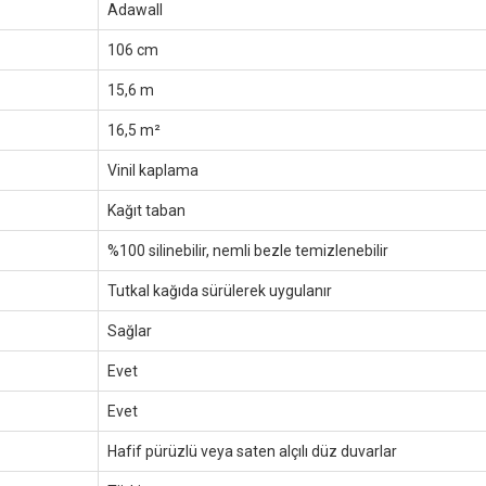
Adawall
106 cm
15,6 m
16,5 m²
Vinil kaplama
Kağıt taban
%100 silinebilir, nemli bezle temizlenebilir
Tutkal kağıda sürülerek uygulanır
Sağlar
Evet
Evet
Hafif pürüzlü veya saten alçılı düz duvarlar