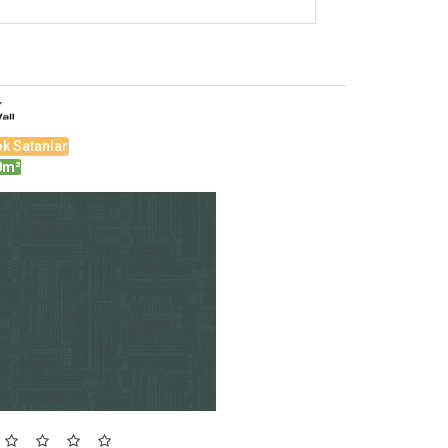
k Satanlar
0m²