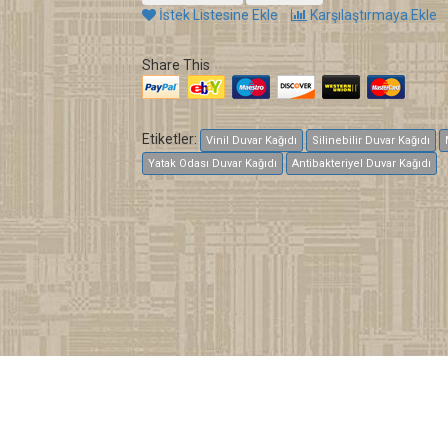
İstek Listesine Ekle
Karşılaştırmaya Ekle
Share This
Etiketler:
Vinil Duvar Kağıdı
Silinebilir Duvar Kağıdı
Yatak Odası Duvar Kağıdı
Antibakteriyel Duvar Kağıdı