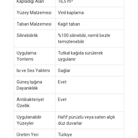
Kapladığı Alan
16,5 m²
Yüzey Malzemesi
Vinil kaplama
Taban Malzemesi
Kağıt taban
Silinebilirlik
%100 silinebilir, nemli bezle
temizlenebilir
Uygulama
Tutkal kağıda sürülerek
Yöntemi
uygulanır
Isı ve Ses Yalıtımı
Sağlar
Güneş Işığına
Evet
Dayanıklılık
Antibakteriyel
Evet
Özellik
Uygulanabilir
Hafif pürüzlü veya saten alçılı
Yüzeyler
düz duvarlar
Üretim Yeri
Türkiye