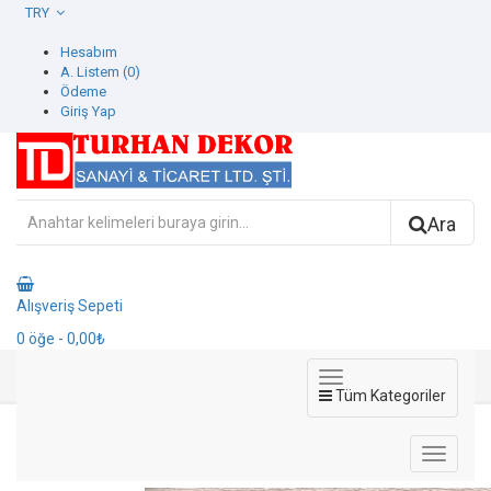
TRY
Hesabım
A. Listem (0)
Ödeme
Giriş Yap
Ara
Alışveriş Sepeti
0
öğe
- 0,00₺
Tüm Kategoriler
27020-4 Ambiance Duvar Kağıdı
27020-4 Ambiance Duvar Kağıdı