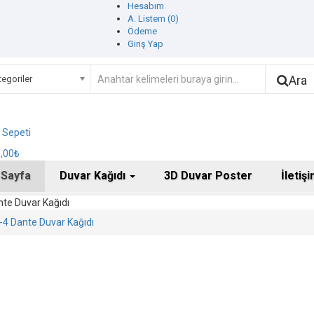
Hesabım
A. Listem (0)
Ödeme
Giriş Yap
Ara
egoriler
ş Sepeti
0,00₺
 Sayfa
Duvar Kağıdı
3D Duvar Poster
İletiş
te Duvar Kağıdı
4 Dante Duvar Kağıdı