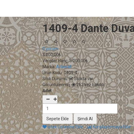
1409-4 Dante Duva
0 yorum
3.000,00₺
Vergiler Hariç:
3.000,00₺
Marka:
Adawall
Ürün Kodu:
1409-4
Stok Durumu:
Stokta var
Görüntülenmiş
262 kez bakıldı
Adet
İstek Listesine Ekle
Karşılaştırmaya Ekle