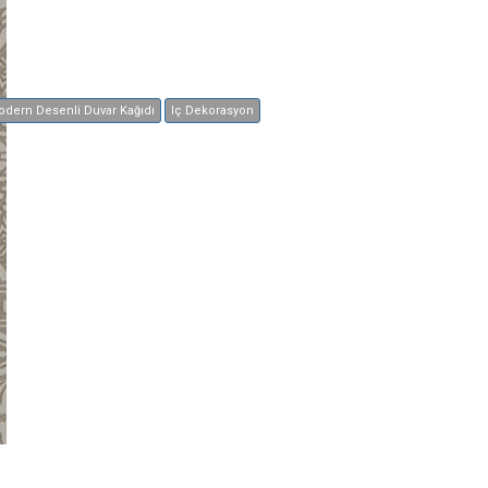
dern Desenli Duvar Kağıdı
Iç Dekorasyon