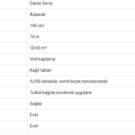
Dante Serisi
Adawall
106 cm
10 m
10.60 m²
Vinil kaplama
Kağıt taban
%100 silinebilir, nemli bezle temizlenebilir
Tutkal kağıda sürülerek uygulanır
Sağlar
Evet
Evet