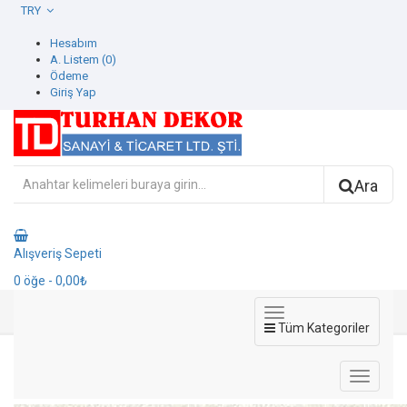
TRY
Hesabım
A. Listem (0)
Ödeme
Giriş Yap
Ara
Alışveriş Sepeti
0
öğe
- 0,00₺
Tüm Kategoriler
1408-1 Dante Duvar Kağıdı
1408-1 Dante Duvar Kağıdı