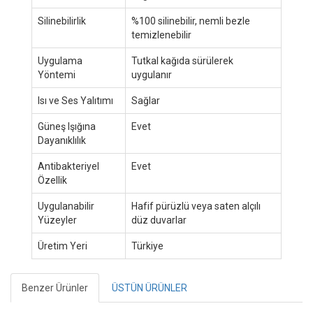
Silinebilirlik
%100 silinebilir, nemli bezle
temizlenebilir
Uygulama
Tutkal kağıda sürülerek
Yöntemi
uygulanır
Isı ve Ses Yalıtımı
Sağlar
Güneş Işığına
Evet
Dayanıklılık
Antibakteriyel
Evet
Özellik
Uygulanabilir
Hafif pürüzlü veya saten alçılı
Yüzeyler
düz duvarlar
Üretim Yeri
Türkiye
Benzer Ürünler
ÜSTÜN ÜRÜNLER