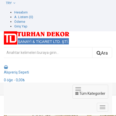
TRY
Hesabım
A. Listem (0)
Ödeme
Giriş Yap
Ara
Alışveriş Sepeti
0
öğe
- 0,00₺
Tüm Kategoriler
1407-5 Rococo Duvar Kağıdı
1407-5 Rococo Duvar Kağıdı