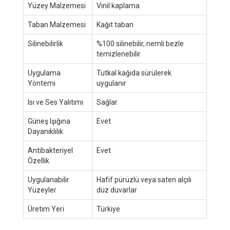
Yüzey Malzemesi
Vinil kaplama
Taban Malzemesi
Kağıt taban
Silinebilirlik
%100 silinebilir, nemli bezle
temizlenebilir
Uygulama
Tutkal kağıda sürülerek
Yöntemi
uygulanır
Isı ve Ses Yalıtımı
Sağlar
Güneş Işığına
Evet
Dayanıklılık
Antibakteriyel
Evet
Özellik
Uygulanabilir
Hafif pürüzlü veya saten alçılı
Yüzeyler
düz duvarlar
Üretim Yeri
Türkiye