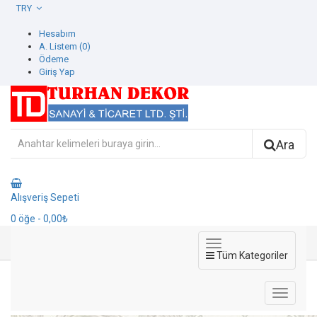
TRY
Hesabım
A. Listem (0)
Ödeme
Giriş Yap
Ara
Alışveriş Sepeti
0
öğe
- 0,00₺
Tüm Kategoriler
1405-1 Dante Duvar Kağıdı
1405-1 Dante Duvar Kağıdı