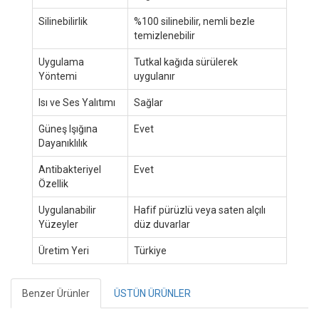
Silinebilirlik
%100 silinebilir, nemli bezle
temizlenebilir
Uygulama
Tutkal kağıda sürülerek
Yöntemi
uygulanır
Isı ve Ses Yalıtımı
Sağlar
Güneş Işığına
Evet
Dayanıklılık
Antibakteriyel
Evet
Özellik
Uygulanabilir
Hafif pürüzlü veya saten alçılı
Yüzeyler
düz duvarlar
Üretim Yeri
Türkiye
Benzer Ürünler
ÜSTÜN ÜRÜNLER