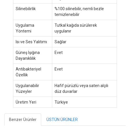
Silinebilirlik
%100 silinebilir, nemli bezle
temizlenebilir
Uygulama
Tutkal kağıda sürülerek
Yöntemi
uygulanır
Isı ve Ses Yalıtımı
Sağlar
Güneş Işığına
Evet
Dayanıklılık
Antibakteriyel
Evet
Özellik
Uygulanabilir
Hafif pürüzlü veya saten alçılı
Yüzeyler
düz duvarlar
Üretim Yeri
Türkiye
Benzer Ürünler
ÜSTÜN ÜRÜNLER