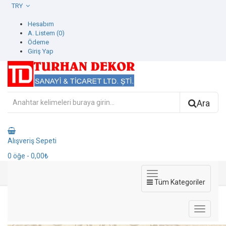
TRY
Hesabım
A. Listem (0)
Ödeme
Giriş Yap
Ara
Alışveriş Sepeti
0
öğe
- 0,00₺
Tüm Kategoriler
1403-3 Dante Duvar Kağıdı
1403-3 Dante Duvar Kağıdı