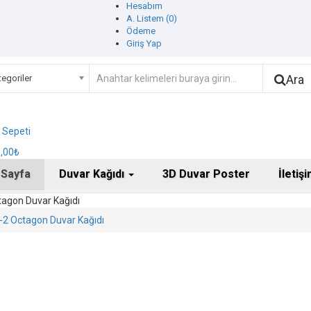
Hesabım
A. Listem (0)
Ödeme
Giriş Yap
Ara
egoriler
ş Sepeti
0,00₺
 Sayfa
Duvar Kağıdı
3D Duvar Poster
İletiş
agon Duvar Kağıdı
-2 Octagon Duvar Kağıdı