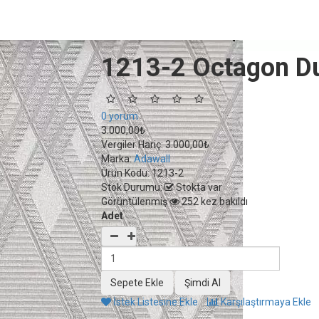
1213-2 Octagon Du
0 yorum
3.000,00₺
Vergiler Hariç:
3.000,00₺
Marka:
Adawall
Ürün Kodu:
1213-2
Stok Durumu:
Stokta var
Görüntülenmiş
252 kez bakıldı
Adet
İstek Listesine Ekle
Karşılaştırmaya Ekle