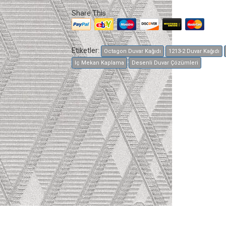
Share This
Etiketler:
Octagon Duvar Kağıdı
1213-2 Duvar Kağıdı
Iç Mekan Kaplama
Desenli Duvar Çözümleri