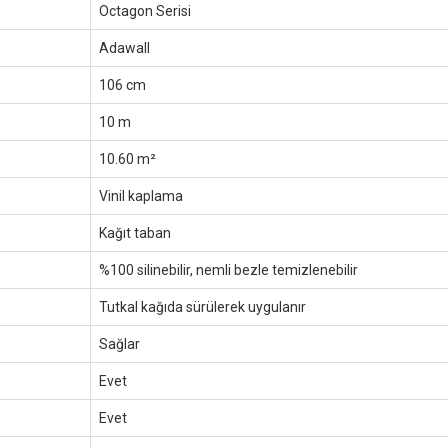
Octagon Serisi
Adawall
106 cm
10 m
10.60 m²
Vinil kaplama
Kağıt taban
%100 silinebilir, nemli bezle temizlenebilir
Tutkal kağıda sürülerek uygulanır
Sağlar
Evet
Evet