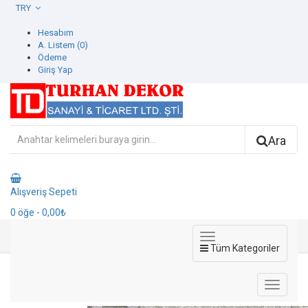
TRY
Hesabım
A. Listem (0)
Ödeme
Giriş Yap
Ara
Alışveriş Sepeti
0
öğe
- 0,00₺
Tüm Kategoriler
1202-3 Octagon Duvar Kağıdı
1202-3 Octagon Duvar Kağıdı