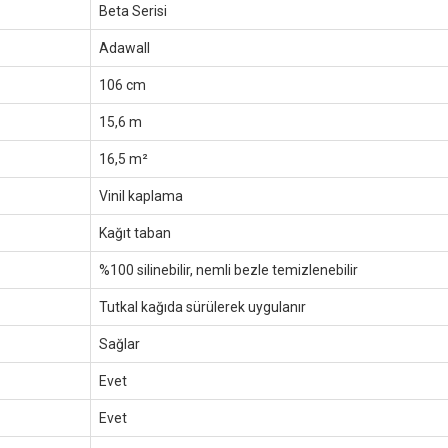
Beta Serisi
Adawall
106 cm
15,6 m
16,5 m²
Vinil kaplama
Kağıt taban
%100 silinebilir, nemli bezle temizlenebilir
Tutkal kağıda sürülerek uygulanır
Sağlar
Evet
Evet