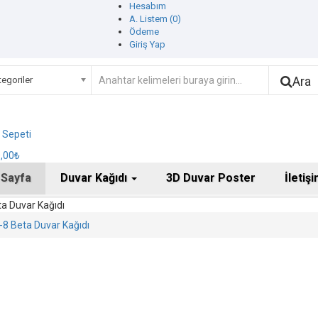
Hesabım
A. Listem (0)
Ödeme
Giriş Yap
Ara
egoriler
ş Sepeti
0,00₺
 Sayfa
Duvar Kağıdı
3D Duvar Poster
İletiş
a Duvar Kağıdı
8 Beta Duvar Kağıdı