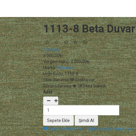
1113-8 Beta Duvar
0 yorum
3.000,00₺
Vergiler Hariç:
3.000,00₺
Marka:
Adawall
Ürün Kodu:
1113-8
Stok Durumu:
Stokta var
Görüntülenmiş
283 kez bakıldı
Adet
İstek Listesine Ekle
Karşılaştırmaya Ekle