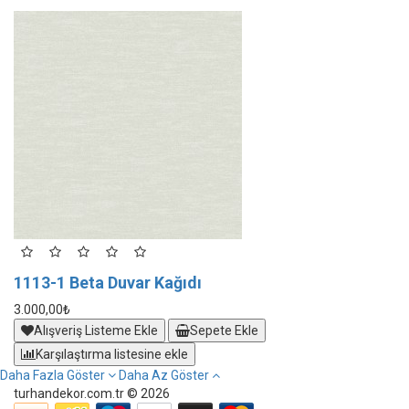
1113-1 Beta Duvar Kağıdı
1
3.000,00₺
3.
Alışveriş Listeme Ekle
Sepete Ekle
Karşılaştırma listesine ekle
Daha Fazla Göster
Daha Az Göster
turhandekor.com.tr © 2026