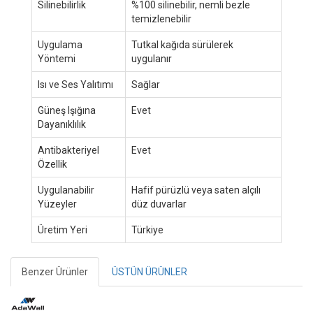
Silinebilirlik
%100 silinebilir, nemli bezle
temizlenebilir
Uygulama
Tutkal kağıda sürülerek
Yöntemi
uygulanır
Isı ve Ses Yalıtımı
Sağlar
Güneş Işığına
Evet
Dayanıklılık
Antibakteriyel
Evet
Özellik
Uygulanabilir
Hafif pürüzlü veya saten alçılı
Yüzeyler
düz duvarlar
Üretim Yeri
Türkiye
Benzer Ürünler
ÜSTÜN ÜRÜNLER