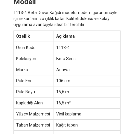
Modeli
1113-4 Beta Duvar Kağıdı modeli, modern görünümüyle
iç mekanlarınıza şıklık katar. Kaliteli dokusu ve kolay
uygulama avantajıyla ideal bir tercihtir.
Özellik
Açıklama
Ürün Kodu
1113-4
Koleksiyon
Beta Serisi
Marka
Adawall
Rulo Eni
106 cm
Rulo Boyu
15,6 m
Kapladığı Alan
16,5 m²
Yüzey Malzemesi
Vinil kaplama
Taban Malzemesi
Kağıt taban