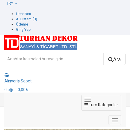
TRY
Hesabım
A. Listem (0)
Ödeme
Giriş Yap
Ara
Alışveriş Sepeti
0
öğe
- 0,00₺
Tüm Kategoriler
1113-4 Beta Duvar Kağıdı
1113-4 Beta Duvar Kağıdı