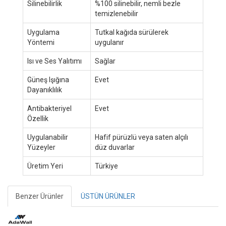
Silinebilirlik
%100 silinebilir, nemli bezle
temizlenebilir
Uygulama
Tutkal kağıda sürülerek
Yöntemi
uygulanır
Isı ve Ses Yalıtımı
Sağlar
Güneş Işığına
Evet
Dayanıklılık
Antibakteriyel
Evet
Özellik
Uygulanabilir
Hafif pürüzlü veya saten alçılı
Yüzeyler
düz duvarlar
Üretim Yeri
Türkiye
Benzer Ürünler
ÜSTÜN ÜRÜNLER