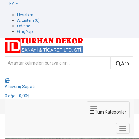
TRY
Hesabım
A. Listem (0)
Ödeme
Giriş Yap
Ara
Alışveriş Sepeti
0
öğe
- 0,00₺
Tüm Kategoriler
1110-4 Beta Duvar Kağıdı
1110-4 Beta Duvar Kağıdı