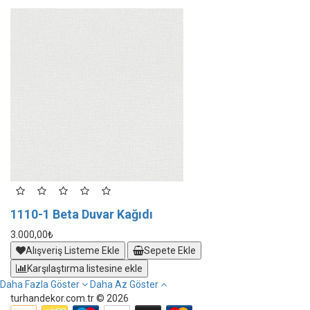
1110-1 Beta Duvar Kağıdı
1
3.000,00₺
3.
Alışveriş Listeme Ekle
Sepete Ekle
Karşılaştırma listesine ekle
Daha Fazla Göster
Daha Az Göster
turhandekor.com.tr © 2026