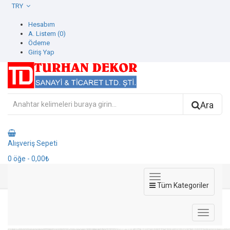
TRY
Hesabım
A. Listem (0)
Ödeme
Giriş Yap
Ara
Alışveriş Sepeti
0
öğe
- 0,00₺
Tüm Kategoriler
1110-1 Beta Duvar Kağıdı
1110-1 Beta Duvar Kağıdı