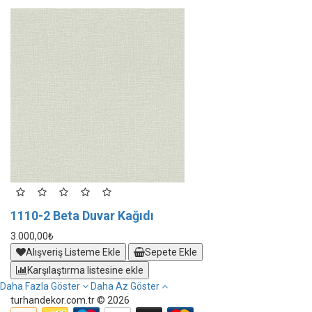
1110-2 Beta Duvar Kağıdı
1
3.000,00₺
3.
Alışveriş Listeme Ekle
Sepete Ekle
Karşılaştırma listesine ekle
Daha Fazla Göster
Daha Az Göster
turhandekor.com.tr © 2026