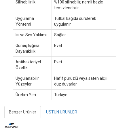
Silinebilirlik
%100 silinebilir, nemli bezle
temizlenebilir
Uygulama
Tutkal kağıda sürülerek
Yöntemi
uygulanır
Isı ve Ses Yalıtımı
Sağlar
Güneş Işığına
Evet
Dayanıklılık
Antibakteriyel
Evet
Özellik
Uygulanabilir
Hafif pürüzlü veya saten alçılı
Yüzeyler
düz duvarlar
Üretim Yeri
Türkiye
Benzer Ürünler
ÜSTÜN ÜRÜNLER