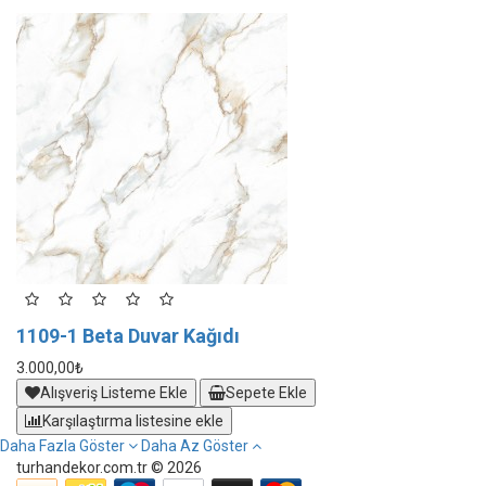
1109-1 Beta Duvar Kağıdı
1
3.000,00₺
3.
Alışveriş Listeme Ekle
Sepete Ekle
Karşılaştırma listesine ekle
Daha Fazla Göster
Daha Az Göster
turhandekor.com.tr © 2026