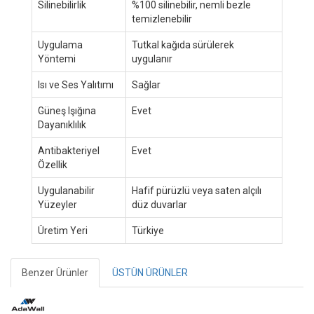
Silinebilirlik
%100 silinebilir, nemli bezle
temizlenebilir
Uygulama
Tutkal kağıda sürülerek
Yöntemi
uygulanır
Isı ve Ses Yalıtımı
Sağlar
Güneş Işığına
Evet
Dayanıklılık
Antibakteriyel
Evet
Özellik
Uygulanabilir
Hafif pürüzlü veya saten alçılı
Yüzeyler
düz duvarlar
Üretim Yeri
Türkiye
Benzer Ürünler
ÜSTÜN ÜRÜNLER