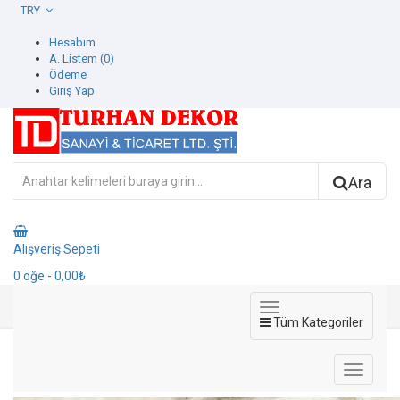
TRY
Hesabım
A. Listem (0)
Ödeme
Giriş Yap
Ara
Alışveriş Sepeti
0
öğe
- 0,00₺
Tüm Kategoriler
1109-3 Beta Duvar Kağıdı
1109-3 Beta Duvar Kağıdı