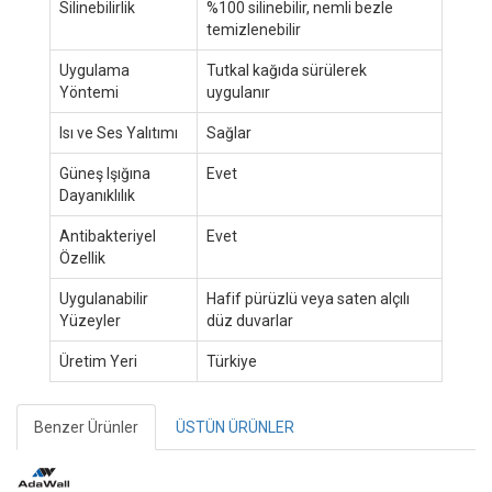
Silinebilirlik
%100 silinebilir, nemli bezle
temizlenebilir
Uygulama
Tutkal kağıda sürülerek
Yöntemi
uygulanır
Isı ve Ses Yalıtımı
Sağlar
Güneş Işığına
Evet
Dayanıklılık
Antibakteriyel
Evet
Özellik
Uygulanabilir
Hafif pürüzlü veya saten alçılı
Yüzeyler
düz duvarlar
Üretim Yeri
Türkiye
Benzer Ürünler
ÜSTÜN ÜRÜNLER