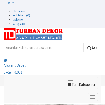
TRY
Hesabım
A. Listem (0)
Ödeme
Giriş Yap
Ara
Alışveriş Sepeti
0
öğe
- 0,00₺
Tüm Kategoriler
1109-2 Beta Duvar Kağıdı
1109-2 Beta Duvar Kağıdı