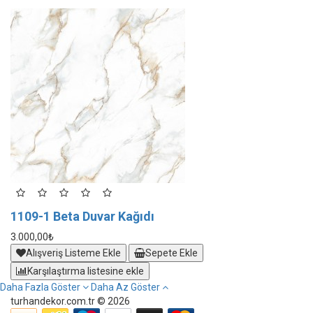
1109-1 Beta Duvar Kağıdı
1
3.000,00₺
3.
Alışveriş Listeme Ekle
Sepete Ekle
Karşılaştırma listesine ekle
Daha Fazla Göster
Daha Az Göster
turhandekor.com.tr © 2026