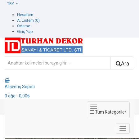
TRY
Hesabım
A. Listem (0)
Ödeme
Giriş Yap
Ara
Alışveriş Sepeti
0
öğe
- 0,00₺
Tüm Kategoriler
1108-4 Beta Duvar Kağıdı
1108-4 Beta Duvar Kağıdı