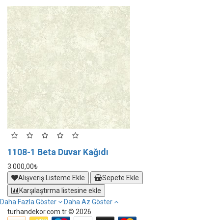
1108-1 Beta Duvar Kağıdı
1
3.000,00₺
3.
Alışveriş Listeme Ekle
Sepete Ekle
Karşılaştırma listesine ekle
Daha Fazla Göster
Daha Az Göster
turhandekor.com.tr © 2026