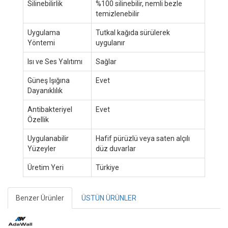
Silinebilirlik
%100 silinebilir, nemli bezle
temizlenebilir
Uygulama
Tutkal kağıda sürülerek
Yöntemi
uygulanır
Isı ve Ses Yalıtımı
Sağlar
Güneş Işığına
Evet
Dayanıklılık
Antibakteriyel
Evet
Özellik
Uygulanabilir
Hafif pürüzlü veya saten alçılı
Yüzeyler
düz duvarlar
Üretim Yeri
Türkiye
Benzer Ürünler
ÜSTÜN ÜRÜNLER