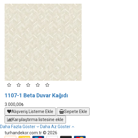
1107-1 Beta Duvar Kağıdı
1
3.000,00₺
3.
Alışveriş Listeme Ekle
Sepete Ekle
Karşılaştırma listesine ekle
Daha Fazla Göster
Daha Az Göster
turhandekor.com.tr © 2026