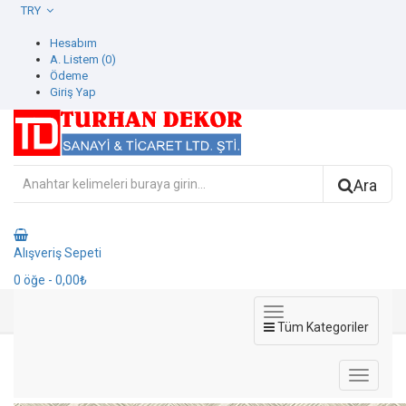
TRY
Hesabım
A. Listem (0)
Ödeme
Giriş Yap
Ara
Alışveriş Sepeti
0
öğe
- 0,00₺
Tüm Kategoriler
1107-2 Beta Duvar Kağıdı
1107-2 Beta Duvar Kağıdı