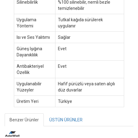
Silinebilirlik
%100 silinebilir, nemli bezle
temizlenebilir
Uygulama
Tutkal kağıda sürülerek
Yöntemi
uygulanır
Isı ve Ses Yalıtımı
Sağlar
Güneş Işığına
Evet
Dayanıklılık
Antibakteriyel
Evet
Özellik
Uygulanabilir
Hafif pürüzlü veya saten alçılı
Yüzeyler
düz duvarlar
Üretim Yeri
Türkiye
Benzer Ürünler
ÜSTÜN ÜRÜNLER