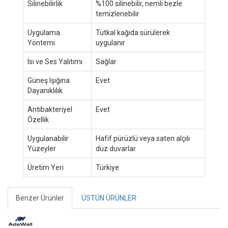
Silinebilirlik
%100 silinebilir, nemli bezle
temizlenebilir
Uygulama
Tutkal kağıda sürülerek
Yöntemi
uygulanır
Isı ve Ses Yalıtımı
Sağlar
Güneş Işığına
Evet
Dayanıklılık
Antibakteriyel
Evet
Özellik
Uygulanabilir
Hafif pürüzlü veya saten alçılı
Yüzeyler
düz duvarlar
Üretim Yeri
Türkiye
Benzer Ürünler
ÜSTÜN ÜRÜNLER