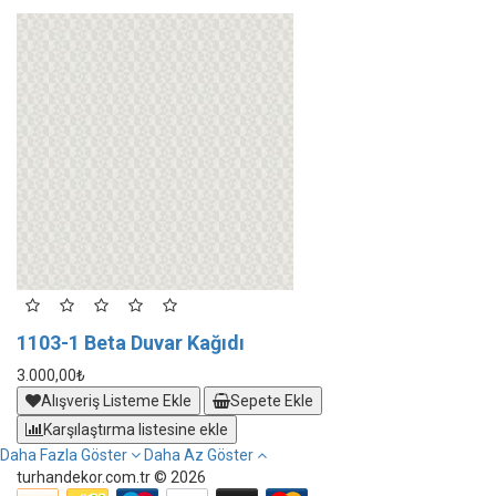
1103-1 Beta Duvar Kağıdı
1
3.000,00₺
3.
Alışveriş Listeme Ekle
Sepete Ekle
Karşılaştırma listesine ekle
Daha Fazla Göster
Daha Az Göster
turhandekor.com.tr © 2026