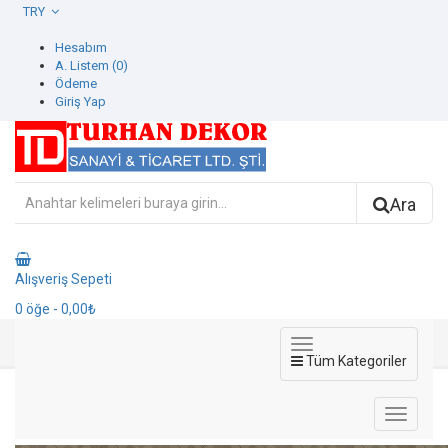
TRY
Hesabım
A. Listem (0)
Ödeme
Giriş Yap
Ara
Alışveriş Sepeti
0
öğe
- 0,00₺
Tüm Kategoriler
1103-5 Beta Duvar Kağıdı
1103-5 Beta Duvar Kağıdı