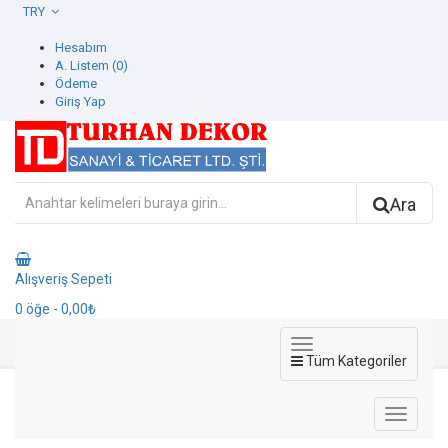
TRY
Hesabım
A. Listem (0)
Ödeme
Giriş Yap
Ara
Alışveriş Sepeti
0
öğe
- 0,00₺
Tüm Kategoriler
102307-4 Munira Duvar Kağıdı
102307-4 Munira Duvar Kağıdı